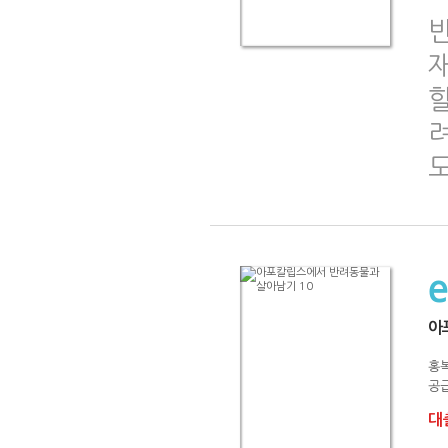
반
도
아
홍
공급
대출