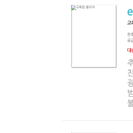
고
찬
공급
대출
추