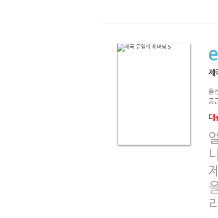
제
윰
공급
대출
나
을