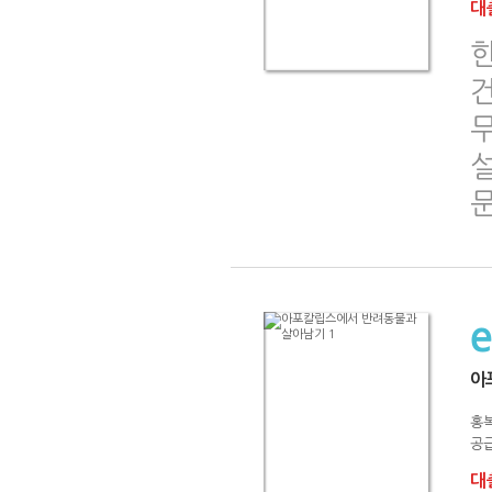
대출
무
아
홍
공급
대출