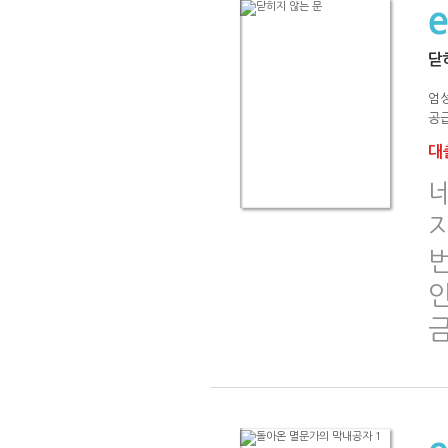
닫
엄
공급
대출
지
인