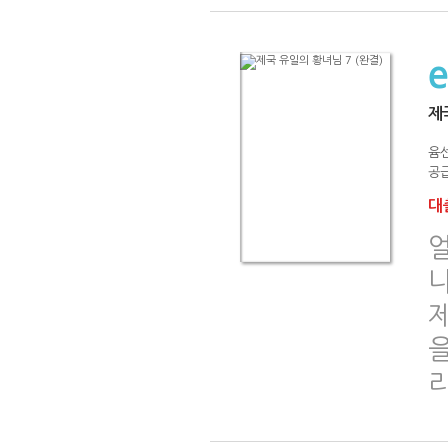
제
윰
공급
대출
나
을