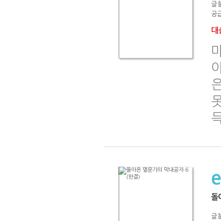
글
공급
대출
돌
글