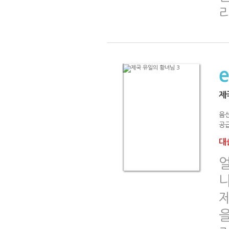
제
윰
공급
대출
나
을