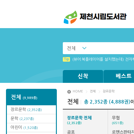
전체
Tip
(뷰어:북플레이어를 설치했는데) 전자
신착
베스트
HOME
전체
장르문학
전체
(9,989종)
전체
총 2,352종 (4,888권)
장르문학
(2,352종)
장르문학 전체
무협
문학
(2,237종)
(2,352종)
(651종)
어린이
(1,520종)
공포
로맨스판타