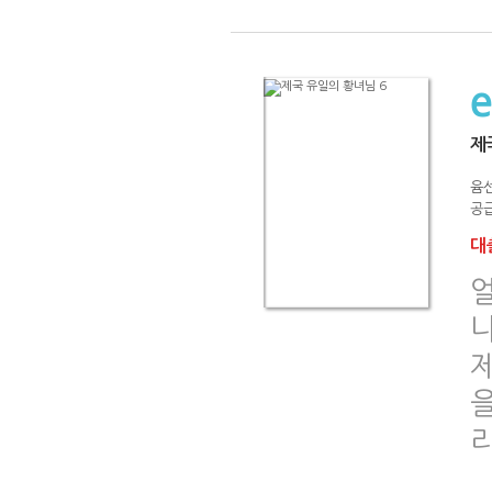
제
윰
공급
대출
나
을