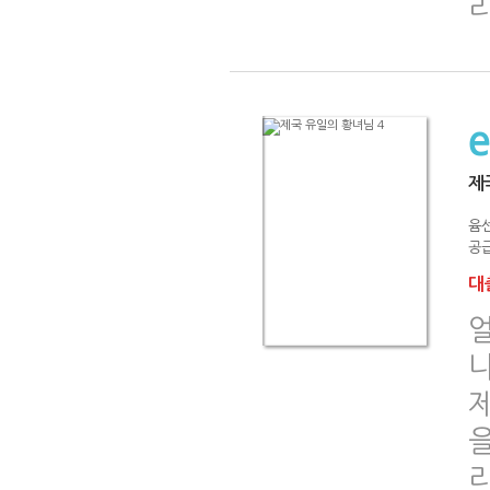
제
윰
공급
대출
나
을