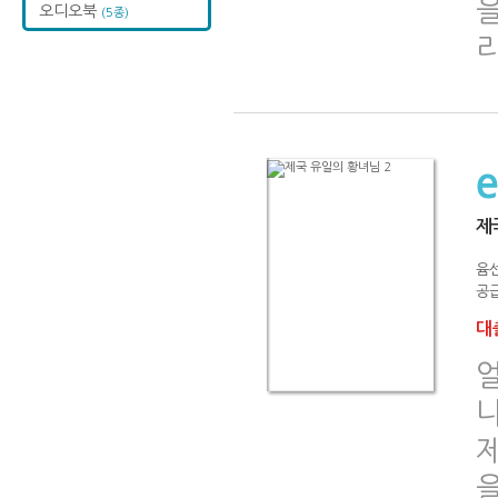
을
오디오북
(5종)
제
윰
공급
대출
나
을