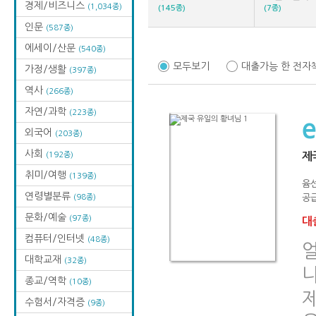
경제/비즈니스
(1,034종)
(145종)
(7종)
인문
(587종)
에세이/산문
(540종)
모두보기
대출가능 한 전자
가정/생활
(397종)
역사
(266종)
자연/과학
(223종)
외국어
(203종)
사회
(192종)
제
취미/여행
(139종)
윰
연령별분류
(98종)
공급
문화/예술
(97종)
대출
컴퓨터/인터넷
(48종)
대학교재
(32종)
나
종교/역학
(10종)
수험서/자격증
(9종)