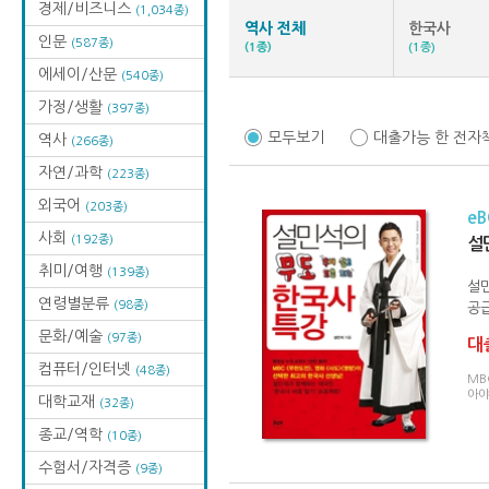
경제/비즈니스
(1,034종)
역사 전체
한국사
인문
(587종)
(1종)
(1종)
에세이/산문
(540종)
가정/생활
(397종)
모두보기
대출가능 한 전자
역사
(266종)
자연/과학
(223종)
외국어
(203종)
e
사회
(192종)
설
취미/여행
(139종)
설
연령별분류
(98종)
공급
문화/예술
(97종)
대출
컴퓨터/인터넷
(48종)
MB
아야
대학교재
(32종)
종교/역학
(10종)
수험서/자격증
(9종)