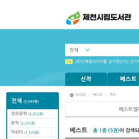
전체
Tip
(뷰어:북플레이어를 설치했는데) 전자
신착
베스트
HOME
베스트
역사
전체
(9,989종)
베스트셀
장르문학
(2,352종)
문학
(2,237종)
베스트
총 1종 (5권)
이 검색
어린이
(1,520종)