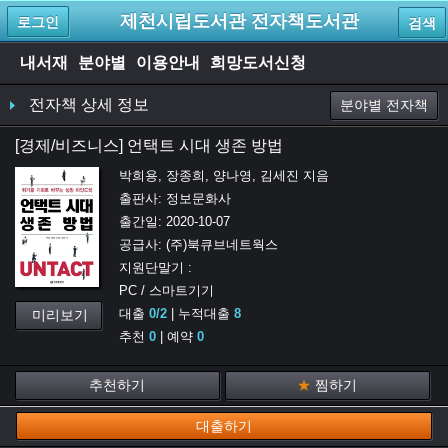
제천시립도서관 전자책도서관
로그인
검색
내서재
분야별
이용안내
희망도서신청
전자책 상세 정보
분야별 전자책
[
경제/비즈니스
]
언택트 시대 생존 방법
박희용, 장종희, 양나영, 김세진
지음
출판사:
정보문화사
출간일:
2020-10-07
공급사:
(주)북큐브네트웍스
지원단말기 :
PC / 스마트기기
대출
0
/
2
| 누적대출
8
미리보기
추천
0
| 예약
0
추천하기
★
찜하기
대출하기