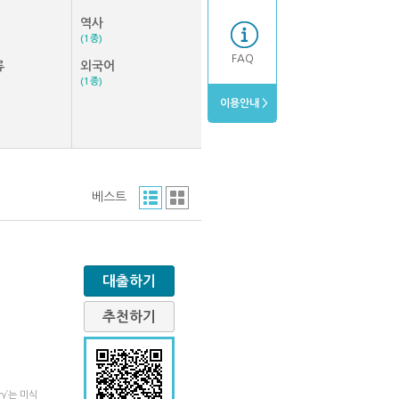
역사
(1종)
FAQ
류
외국어
(1종)
이용안내 >
베스트
대출하기
추천하기
y’는 미식