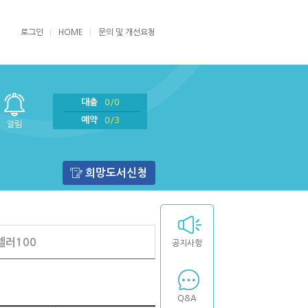
로그인
HOME
문의 및 개선요청
대출
0/0
예약
0/3
알림
희망도서신청
셀러100
공지사항
Q&A