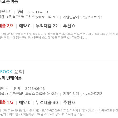
두고 온 여름
성해나
저
창비
2023-04-19
공급 : (주)북큐브네트웍스 (2026-04-28)
지원단말기 : PC/스마트기기
대출 2/2
예약 0
누적대출 22
추천 0
독자와 평단이 주목하는 신예 성해나의 첫 장편소설 우리가 두고 온 모든 인연과 마음을 위하여 한 시절
서 전하는 애틋한 안부 인사 첫번째 소설집 『빛을 걷으면 빛』(문학동네 2
...
eBOOK
[문학]
일억 번째 여름
청예
저
창비
2025-06-13
공급 : (주)북큐브네트웍스 (2026-04-28)
지원단말기 : PC/스마트기기
대출 1/2
예약 0
누적대출 30
추천 0
내 선택은 늘 하나였다. 너를 지키는 일.” 한국문학을 이끌 젊은 작가 청예가 선보이는 지극하고도 간
구원의 이야기 한국과학문학상, 교보문고 스토리 공모, K-스토리 공모 등
...