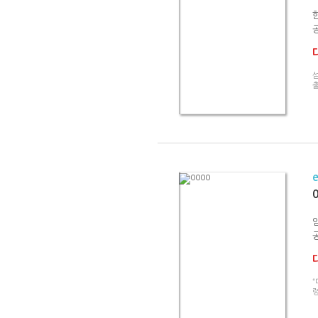
출
“
령