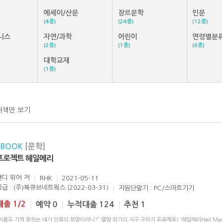
에세이/산문
장르문학
인문
(4종)
(24종)
(12종)
니스
자연/과학
어린이
연령별분
(2종)
(1종)
(6종)
대학교재
(1종)
자책만 보기
eBOOK
[문학]
프로젝트 헤일메리
앤디 위어
저
RHK
2021-05-11
공급 : (주)북큐브네트웍스 (2022-03-31)
지원단말기 : PC/스마트기기
대출 1/2
예약 0
누적대출 124
추천 1
이름도 기억 못하는 내가 인류의 희망이라니?” 멸망 위기의 지구 구하기 프로젝트! ‘헤일메리Hail Mar