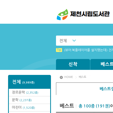
전체
Tip
(뷰어:북플레이어를 설치했는데) 전
신착
베스
HOME
베스트
전체
(9,989종)
베스트셀
장르문학
(2,352종)
문학
(2,237종)
베스트
총 100종 (191권)
어린이
(1,520종)