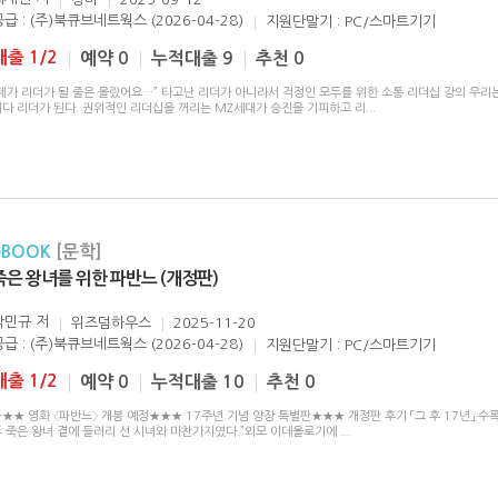
공급 : (주)북큐브네트웍스 (2026-04-28)
지원단말기 : PC/스마트기기
대출 1/2
예약 0
누적대출 9
추천 0
“제가 리더가 될 줄은 몰랐어요…” 타고난 리더가 아니라서 걱정인 모두를 위한 소통 리더십 강의 우리
쩌다 리더가 된다. 권위적인 리더십을 꺼리는 MZ세대가 승진을 기피하고 리
...
eBOOK
[문학]
죽은 왕녀를 위한 파반느 (개정판)
박민규
저
위즈덤하우스
2025-11-20
공급 : (주)북큐브네트웍스 (2026-04-28)
지원단말기 : PC/스마트기기
대출 1/2
예약 0
누적대출 10
추천 0
★★ 영화 〈파반느〉 개봉 예정★★★ 17주년 기념 양장 특별판★★★ 개정판 후기 「그 후 17년」 수
두 죽은 왕녀 곁에 들러리 선 시녀와 마찬가지였다.”외모 이데올로기에
...