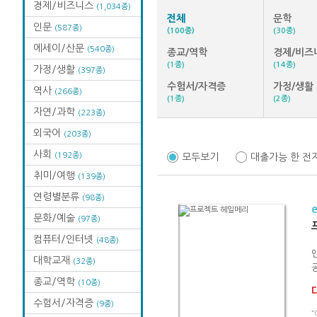
경제/비즈니스
(1,034종)
전체
문학
인문
(587종)
(100종)
(30종)
에세이/산문
(540종)
종교/역학
경제/비즈
(1종)
(14종)
가정/생활
(397종)
수험서/자격증
가정/생활
역사
(266종)
(1종)
(2종)
자연/과학
(223종)
외국어
(203종)
사회
(192종)
모두보기
대출가능 한 전
취미/여행
(139종)
연령별분류
(98종)
문화/예술
(97종)
컴퓨터/인터넷
(48종)
대학교재
(32종)
종교/역학
(10종)
수험서/자격증
(9종)
“