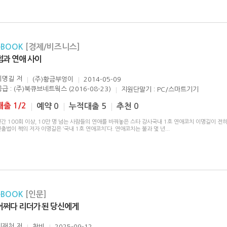
eBOOK
[경제/비즈니스]
썸과 연애 사이
이명길
저
(주)황금부엉이
2014-05-09
공급 : (주)북큐브네트웍스 (2016-08-23)
지원단말기 : PC/스마트기기
대출 1/2
예약 0
누적대출 5
추천 0
간 100회 이상, 10만 명 넘는 사람들의 연애를 바꿔놓은 스타 강사국내 1호 연애코치 이명길이 전하
출법이 책의 저자 이명길은 ‘국내 1호 연애코치’다. 연애코치는 불과 몇 년
...
eBOOK
[인문]
어쩌다 리더가 된 당신에게
최재천
저
창비
2025-09-12