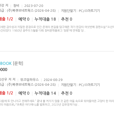
한강
저
창비
2023-07-20
공급 : (주)북큐브네트웍스 (2026-04-28)
지원단말기 : PC/스마트기기
대출 1/2
예약 0
누적대출 18
추천 0
섬세한 감수성과 치밀한 문장으로 인간 존재의 본질을 탐구해온 작가 한강의 여섯번째 장편소설 『소년이
간되었다. 1980년 광주의 5월을 다뤄 창비문학블로그 ‘창문’에 연재할 당
...
eBOOK
[문학]
0000
임선우 저
저
위즈덤하우스
2024-08-29
공급 : (주)북큐브네트웍스 (2026-04-28)
지원단말기 : PC/스마트기기
대출 1/2
예약 0
누적대출 14
추천 0
다음에 또 만나자고 전해주세요.” 끝내 불 켜지지 않을 것 같은 어둠 속으로 뛰어들어온 고양이 한 마리
의 마음으로』 『초록은 어디에나』를 발표하고, 2023년 김유정작가상
...