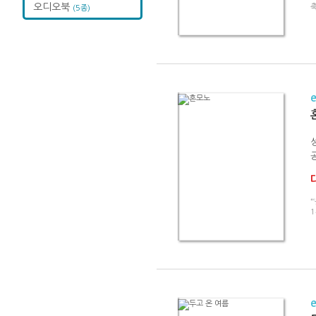
오디오북
(5종)
“
1