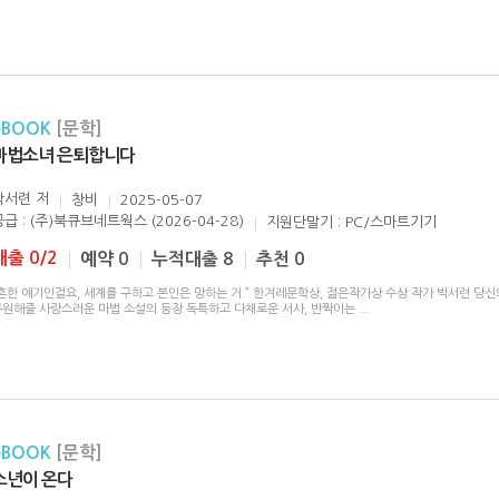
eBOOK
[문학]
마법소녀 은퇴합니다
박서련
저
창비
2025-05-07
공급 : (주)북큐브네트웍스 (2026-04-28)
지원단말기 : PC/스마트기기
대출 0/2
예약 0
누적대출 8
추천 0
흔한 얘기인걸요, 세계를 구하고 본인은 망하는 거.” 한겨레문학상, 젊은작가상 수상 작가 박서련 당신
구원해줄 사랑스러운 마법 소설의 등장 독특하고 다채로운 서사, 반짝이는
...
eBOOK
[문학]
소년이 온다