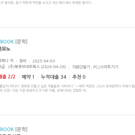
축구 용어로, 경기 막판에 역전을 노리고 하는 패스에서 유래한 말이다.
...
eBOOK
[문학]
혼모노
성해나
저
창비
2025-04-03
공급 : (주)북큐브네트웍스 (2026-04-28)
지원단말기 : PC/스마트기기
대출 2/2
예약 1
누적대출 34
추천 0
‘몰입’의 파티다. 영화로 만들고 싶은 작품들로 가득하다.” ―배우 박정민 ‘2024 한국문학의 미래가 될
위 선정! 지금 가장 생생하고 뜨거운 이름, 성해나라는 강렬한 세
...
eBOOK
[문학]